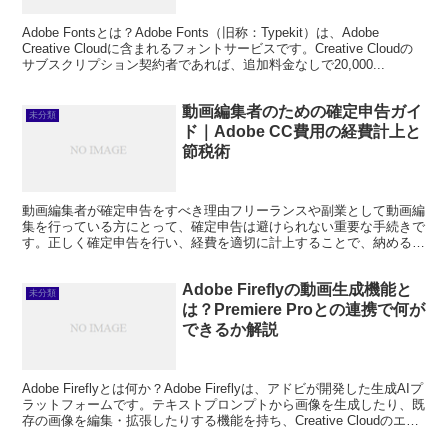
Adobe Fontsとは？Adobe Fonts（旧称：Typekit）は、Adobe
Creative Cloudに含まれるフォントサービスです。Creative Cloudの
サブスクリプション契約者であれば、追加料金なしで20,000...
動画編集者のための確定申告ガイ
未分類
ド｜Adobe CC費用の経費計上と
節税術
動画編集者が確定申告をすべき理由フリーランスや副業として動画編
集を行っている方にとって、確定申告は避けられない重要な手続きで
す。正しく確定申告を行い、経費を適切に計上することで、納める税
金を合法的に減らす「節税」が可能になります。特にAdo...
Adobe Fireflyの動画生成機能と
未分類
は？Premiere Proとの連携で何が
できるか解説
Adobe Fireflyとは何か？Adobe Fireflyは、アドビが開発した生成AIプ
ラットフォームです。テキストプロンプトから画像を生成したり、既
存の画像を編集・拡張したりする機能を持ち、Creative Cloudのエコ
システムに...