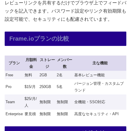
レビューリンクを共有するだけでブラウザ上でフィードバ
ックを記入できます。パスワード設定やリンク有効期限も
設定可能で、セキュリティにも配慮されています。
Frame.ioプランの比較
月額料
ストレー
メンバー
プラン
主な機能
金
ジ
数
Free
無料
2GB
2名
基本レビュー機能
バージョン管理・カスタムブ
Pro
$15/月
250GB
5名
ランド
$25/月/
Team
無制限
無制限
全機能・SSO対応
人
Enterprise
要見積
無制限
無制限
高度なセキュリティ・API