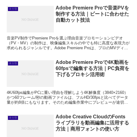
Adobe Premiere Proで音楽PVを
未分類
制作する方法｜ビートに合わせた
自動カット技法
音楽PV制作でPremiere Proを選ぶ理由音楽プロモーションビデオ
（PV・MV）の制作は、映像編集スキルの中でも特に高度な表現力が
求められるジャンルです。Adobe Premiere Proは、プロのMVディレ
クターからアマチュアクリ...
Adobe Premiere Proで4K動画を
未分類
60fpsで編集する方法｜PC負荷を
下げるプロキシ活用術
4K/60fps編集がPCに重い理由を理解しよう4K解像度（3840×2160）
かつ60フレーム/秒の動画ファイルは、フルHD/30fpsと比べてデータ
量が約8倍にもなります。そのため編集作業中にプレビューが途切れ
たり、エフェクトをかけるた...
Adobe Creative CloudのFonts
未分類
ライブラリを動画編集に活用する
方法｜商用フォントの使い方