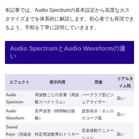
本記事では、Audio Spectrumの基本設定から高度なカス
タマイズまでを体系的に解説します。初心者でも再現でき
るよう、手順を丁寧に説明していきます。
Audio SpectrumとAudio Waveformの違
い
リアルタ
エフェクト
表示内容
用途
イム性
Audio
周波数ごとの音量（周波
バーグラフ型ビジ
高い
Spectrum
数スペクトラム）
ュアライザー
Audio
音声波形（時間軸の振
波形表示・オシロ
高い
Waveform
幅）
スコープ風
Sound
音楽連動アニメー
Keys（別途必
特定周波数帯のトリガー
高い
ション