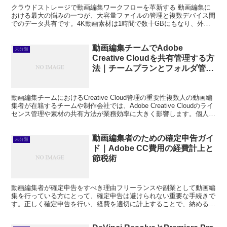
クラウドストレージで動画編集ワークフローを革新する 動画編集に
おける最大の悩みの一つが、大容量ファイルの管理と複数デバイス間
でのデータ共有です。4K動画素材は1時間で数十GBにもなり、外付
けHDDを持ち歩いたり、複数のPCで同じプロジェクト...
動画編集チームでAdobe
未分類
Creative Cloudを共有管理する方
法｜チームプランとフォルダ管理
術
動画編集チームにおけるCreative Cloud管理の重要性複数人の動画編
集者が在籍するチームや制作会社では、Adobe Creative Cloudのライ
センス管理や素材の共有方法が業務効率に大きく影響します。個人プ
ランをバラバラに契約...
動画編集者のための確定申告ガイ
未分類
ド｜Adobe CC費用の経費計上と
節税術
動画編集者が確定申告をすべき理由フリーランスや副業として動画編
集を行っている方にとって、確定申告は避けられない重要な手続きで
す。正しく確定申告を行い、経費を適切に計上することで、納める税
金を合法的に減らす「節税」が可能になります。特にAdo...