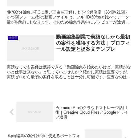
4K/60fps編集がPCに重い理由を理解しよう4K解像度（3840×2160）
かつ60フレーム/秒の動画ファイルは、フルHD/30fpsと比べてデータ
量が約8倍にもなります。そのため編集作業中にプレビューが途切れ
たり、エフェクトをかけるた...
動画編集副業で実績なしから最初
未分類
の案件を獲得する方法｜プロフィ
ール設定と提案文テンプレ
実績なしでも案件は獲得できる「動画編集を始めたいけど、実績がな
いと仕事は来ない」と思っていませんか？確かに実績は重要ですが、
実績ゼロから最初の案件を取ることは十分に可能です。重要なのは正
しい戦略を立てることです。この記事では、動画編集を副業...
Premiere Proのクラウドストレージ活用
術｜Creative Cloud FilesとGoogleドライ
ブ連携
動画編集の案件獲得に使えるポートフォ