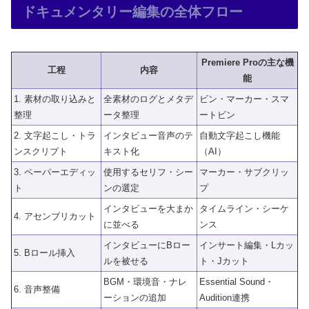
ドキュメンタリー編集の全体フロー
Premiere Proの主な機
工程
内容
能
1. 素材の取り込みと
全素材のログとメタデ
ビン・マーカー・スマ
整理
ータ整理
ートビン
2. 文字起こし・トラ
インタビュー音声のテ
自動文字起こし機能
ンスクリプト
キスト化
（AI）
3. ペーパーエディッ
使用するセリフ・シー
マーカー・サブクリッ
ト
ンの選定
プ
インタビューを大まか
タイムライン・シーケ
4. アセンブリカット
に並べる
ンス
インタビューにBロー
インサート編集・Lカッ
5. Bロール挿入
ルを被せる
ト・Jカット
BGM・環境音・ナレ
Essential Sound・
6. 音声整備
ーションの追加
Audition連携