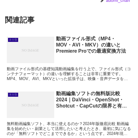
adomi_chan
関連記事
動画ファイル形式（MP4・
未分類
MOV・AVI・MKV）の違いと
Premiere Proでの最適変換方法
動画ファイル形式の基礎知識動画編集を行う上で、ファイル形式（コ
ンテナフォーマット）の違いを理解することは非常に重要です。
MP4、MOV、AVI、MKVといった拡張子は、映像・音声データをど
のようにパッケージングするかを定義した「コンテナ」で...
動画編集ソフトの無料版比較
未分類
2024｜DaVinci・OpenShot・
Shotcut・CapCutの限界と有料
版
無料動画編集ソフト、本当に使えるのか？2024年版徹底比較 動画編
集を始めたい・副業として活用したいと考えたとき、最初に気になる
のが「無料ソフトでどこまでできるか」という点です。2024年現