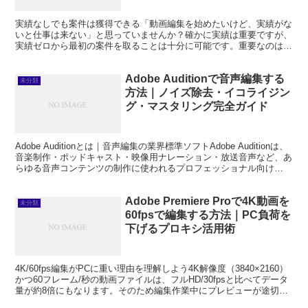
実績なしでも案件は獲得できる「動画編集を始めたいけど、実績がな
いと仕事は来ない」と思っていませんか？確かに実績は重要ですが、
実績ゼロから最初の案件を取ることは十分に可能です。重要なのは正
しい戦略を立てることです。この記事では、動画編集を副業...
Adobe Auditionで音声編集する
未分類
方法｜ノイズ除去・イコライジン
グ・マスタリング完全ガイド
Adobe Auditionとは｜音声編集の業界標準ソフトAdobe Auditionは、
音楽制作・ポッドキャスト・映像用ナレーション・放送音声など、あ
らゆる音声コンテンツの制作に使われるプロフェッショナル向け
DAW（デジタルオーディオワー...
Adobe Premiere Proで4K動画を
未分類
60fpsで編集する方法｜PC負荷を
下げるプロキシ活用術
4K/60fps編集がPCに重い理由を理解しよう4K解像度（3840×2160）
かつ60フレーム/秒の動画ファイルは、フルHD/30fpsと比べてデータ
量が約8倍にもなります。そのため編集作業中にプレビューが途切れ
たり、エフェクトをかけるた...