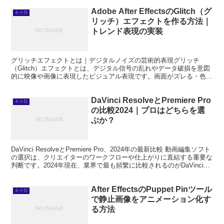
Adobe After EffectsのGlitch（グ
未分類
リッチ）エフェクトを作る方法｜
トレンド表現の実装
グリッチエフェクトとは｜デジタルノイズの芸術的表現グリッチ
（Glitch）エフェクトとは、デジタル信号の乱れやデータ破損を意図
的に映像や画像に表現したビジュアル表現です。画面がズレる・色が
にじむ・ノイズが走るといった「エラー感」を意図的に演...
DaVinci ResolveとPremiere Pro
未分類
の比較2024｜プロはどちらを選
ぶか？
DaVinci ResolveとPremiere Pro、2024年の最新比較 動画編集ソフト
の選択は、クリエイターのワークフローや仕上がりに直結する重要な
判断です。2024年現在、業界で最も頻繁に比較されるのがDaVinci
Resolv...
After EffectsのPuppet Pinツール
未分類
で静止画像をアニメーション化す
る方法