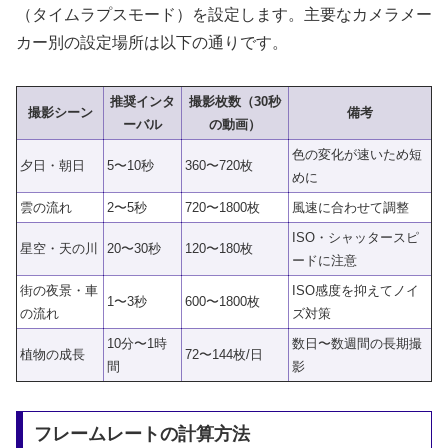
（タイムラプスモード）を設定します。主要なカメラメー
カー別の設定場所は以下の通りです。
推奨インタ
撮影枚数（30秒
撮影シーン
備考
ーバル
の動画）
色の変化が速いため短
夕日・朝日
5〜10秒
360〜720枚
めに
雲の流れ
2〜5秒
720〜1800枚
風速に合わせて調整
ISO・シャッタースピ
星空・天の川
20〜30秒
120〜180枚
ードに注意
街の夜景・車
ISO感度を抑えてノイ
1〜3秒
600〜1800枚
の流れ
ズ対策
10分〜1時
数日〜数週間の長期撮
植物の成長
72〜144枚/日
間
影
フレームレートの計算方法