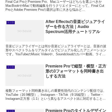
Final Cut ProとPremiere Pro、Macユーザーはどちらを選ぶべきか
MacBookやiMacで動画編集を行うクリエイターにとって、Final Cut
ProとAdobe Premiere Proの選択は常に大きな悩みど...
After Effectsの音楽ビジュアライ
未分類
ザーを作る方法｜Audio
Spectrum活用チュートリアル
音楽ビジュアライザーとは何か音楽ビジュアライザーとは、音楽の波
形やスペクトラムをリアルタイムでビジュアル化したアニメーション
です。YouTubeのMusic Videoや、Soundcloudのカバー動画、ライブ
配信の背景映像など幅広い用途...
Premiere Proで縦型・横型・正方
未分類
形の3フォーマットを同時書き出
しする方法
複数フォーマット同時書き出しの重要性現代のコンテンツ配信では、
YouTube（16:9横型）、Instagram・TikTok（9:16縦型）、Twitter・
Instagram正方形（1:1）という異なるアスペクト比に対応することが
求めら...
Premiere Proのタイトルデザイン
未分類