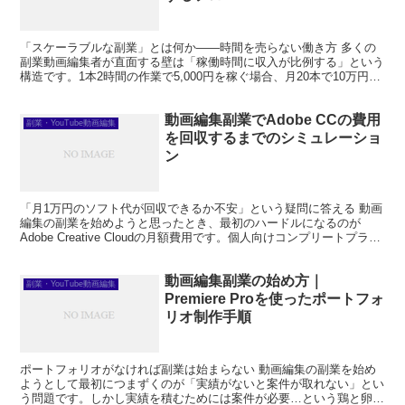
「スケーラブルな副業」とは何か——時間を売らない働き方 多くの
副業動画編集者が直面する壁は「稼働時間に収入が比例する」という
構造です。1本2時間の作業で5,000円を稼ぐ場合、月20本で10万円を
目指せば月40時間の稼働が必要になります。こ...
動画編集副業でAdobe CCの費用
副業・YouTube動画編集
を回収するまでのシミュレーショ
ン
「月1万円のソフト代が回収できるか不安」という疑問に答える 動画
編集の副業を始めようと思ったとき、最初のハードルになるのが
Adobe Creative Cloudの月額費用です。個人向けコンプリートプラン
は月額約9,878円（年間契約・月払...
動画編集副業の始め方｜
副業・YouTube動画編集
Premiere Proを使ったポートフォ
リオ制作手順
ポートフォリオがなければ副業は始まらない 動画編集の副業を始め
ようとして最初につまずくのが「実績がないと案件が取れない」とい
う問題です。しかし実績を積むためには案件が必要…という鶏と卵の