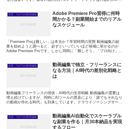
円（年間...
Adobe Premiere Pro習得に何時
副業・YouTube動画編集
間かかる？副業開始までのリアル
なスケジュール
「Premiere Proは難しい」は本当か？学習時間の実態 動画編集の副
業を始めようと調べると、必ずといっていいほど候補に挙がるのが
Adobe Premiere Proです。しかし同時に「難しそう」「プロ向け」と
いうイメージから踏み出せな...
動画編集で独立・フリーランスに
副業・YouTube動画編集
なる方法｜AI時代の差別化戦略と
は
動画編集フリーランスの現状：AI時代の生存戦略 動画編集の需要は
増え続けていますが、同時にAIツールの普及により「誰でもそれなり
の動画が作れる時代」も到来しています。クラウドソーシングサービ
スでは低単価の案件が溢れており、単純な「カット・テ...
動画編集AI自動化でスケーラブル
副業・YouTube動画編集
な副業を作る｜月30本納品を実現
するフロー