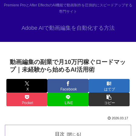
Premiere ProとAfter EffectsのAI機能で動画制作を圧倒的にスピードアップする
専門サイト
Adobe AIで動画編集を自動化する方法
動画編集の副業で月10万円稼ぐロードマッ
プ｜未経験から始めるAI活用術
X
Facebook
はてブ
Pocket
LINE
コピー
2026.03.17
目次