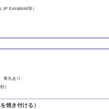
 ExtraBold等）
）
）、角丸あり
1秒）
幕を焼き付ける）