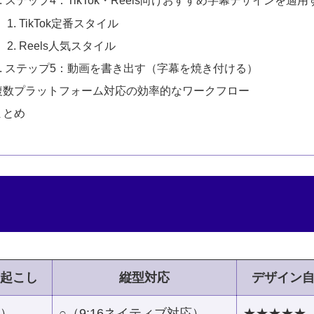
ステップ4：TikTok・Reels向けおすすめ字幕デザインを適用
TikTok定番スタイル
Reels人気スタイル
ステップ5：動画を書き出す（字幕を焼き付ける）
複数プラットフォーム対応の効率的なワークフロー
まとめ
起こし
縦型対応
デザイン
度）
○（9:16ネイティブ対応）
★★★★★