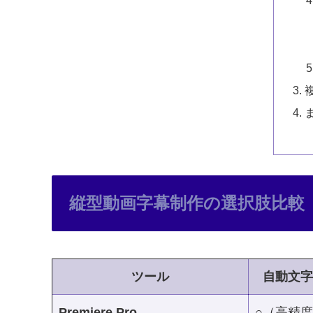
縦型動画字幕制作の選択肢比較
ツール
自動文字
Premiere Pro
○（高精